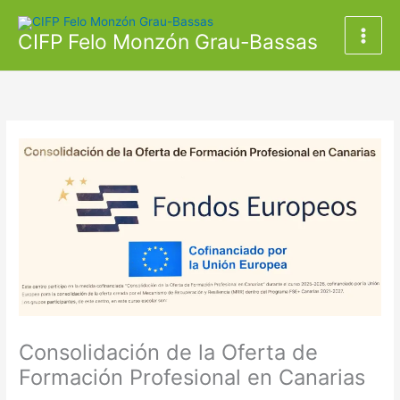
Ir
al
CIFP Felo Monzón Grau-Bassas
contenido
Consolidación de la Oferta de
Formación Profesional en Canarias