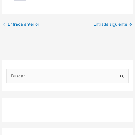
←
Entrada anterior
Entrada siguiente
→
B
u
s
c
a
r
p
o