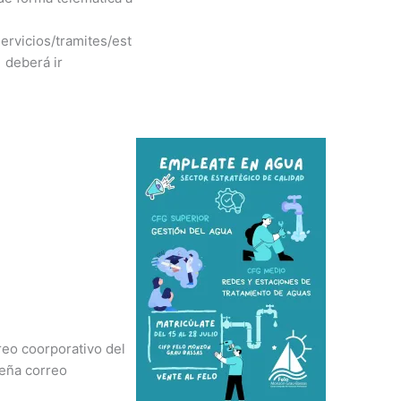
rvicios/tramites/est
 deberá ir
reo coorporativo del
seña correo