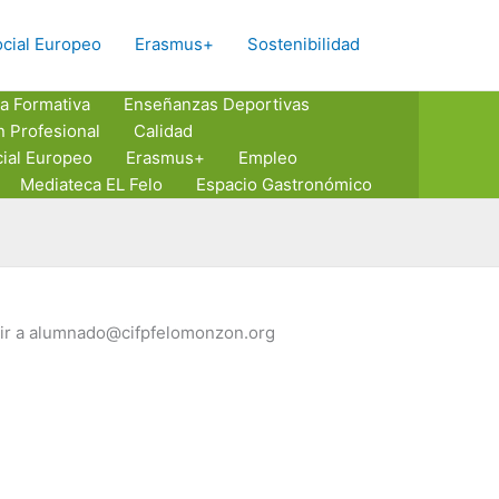
Buscar
cial Europeo
Erasmus+
Sostenibilidad
a Formativa
Enseñanzas Deportivas
n Profesional
Calidad
ial Europeo
Erasmus+
Empleo
Mediateca EL Felo
Espacio Gastronómico
ribir a alumnado@cifpfelomonzon.org