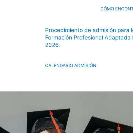
CÓMO ENCONT
Procedimiento de admisión para lo
Formación Profesional Adaptada 
2026.
CALENDARIO ADMISIÓN