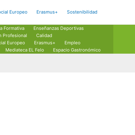
Buscar
cial Europeo
Erasmus+
Sostenibilidad
a Formativa
Enseñanzas Deportivas
n Profesional
Calidad
ial Europeo
Erasmus+
Empleo
Mediateca EL Felo
Espacio Gastronómico