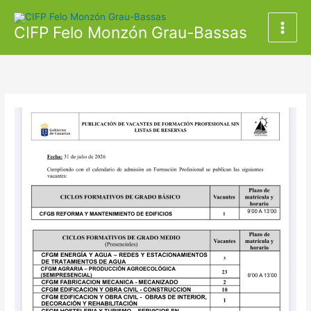
Ir
al
CIFP Felo Monzón Grau-Bassas
contenido
Vacantes
sin
lista
de
reserva
a
31
de
julio
de
2026
en
FP