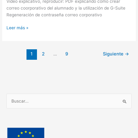
Video explicativo, reproducir: PDF explicando cómo crear
correo coorporativo del alumnado y la utilización de G-Suite
Regeneración de contraseña correo corporativo
Leer más »
1
2
…
9
Siguiente
→
B
u
s
c
a