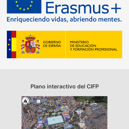
r
p
o
r
:
Plano interactivo del CIFP