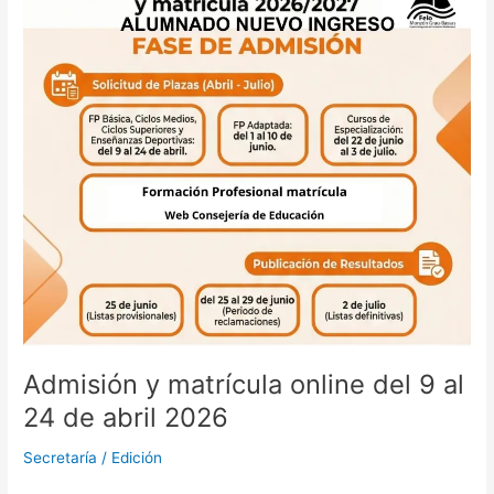
matrícula
online
del
9
al
24
de
abril
2026
Admisión y matrícula online del 9 al
24 de abril 2026
Secretaría
/
Edición