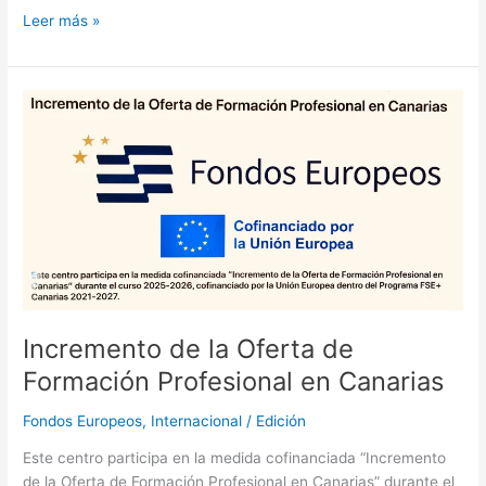
Leer más »
Incremento
de
la
Oferta
de
Formación
Profesional
en
Canarias
Incremento de la Oferta de
Formación Profesional en Canarias
Fondos Europeos
,
Internacional
/
Edición
Este centro participa en la medida cofinanciada “Incremento
de la Oferta de Formación Profesional en Canarias” durante el