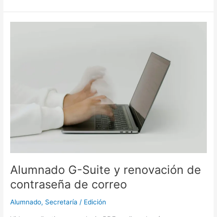
Alumnado
G-
Suite
y
renovación
de
contraseña
de
correo
Alumnado G-Suite y renovación de
contraseña de correo
Alumnado
,
Secretaría
/
Edición