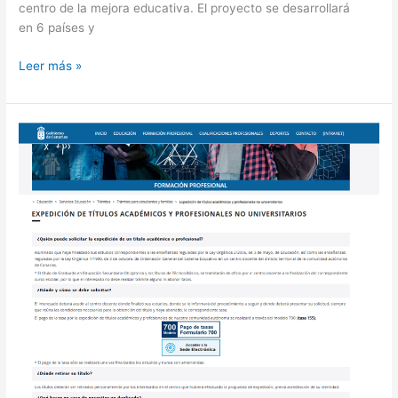
centro de la mejora educativa. El proyecto se desarrollará
en 6 países y
Leer más »
Tramitación
de
títulos
únicamente
de
forma
telemática