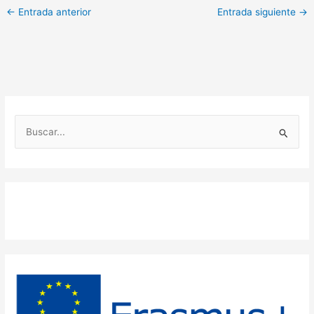
←
Entrada anterior
Entrada siguiente
→
B
u
s
c
a
r
p
o
r
: