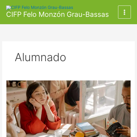
Ir
al
CIFP Felo Monzón Grau-Bassas
contenido
Alumnado
Solicitud
Erasmus+
1ª
convocatoria
profesorado