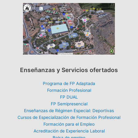
Enseñanzas y Servicios ofertados
Programa de FP Adaptada
Formación Profesional
FP DUAL
FP Semipresencial
Enseñanzas de Régimen Especial: Deportivas
Cursos de Especialización de Formación Profesional
Formación para el Empleo
Acreditación de Experiencia Laboral
Bolsa de empleo