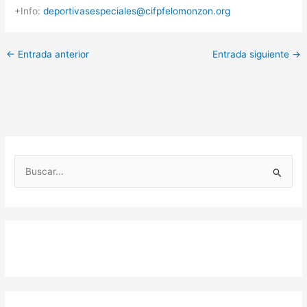
+Info:
deportivasespeciales@
cifpfelomonzon.org
←
Entrada anterior
Entrada siguiente
→
B
u
s
c
a
r
p
o