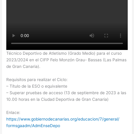
Técnico Deportivo de Atletismo (Grado Medio) para el curso
2023/2024 en el CIFP Felo Monzón Grau- Bassas (Las Palmas
de Gran Canaria).
Requisitos para realizar el Ciclo:
– Título de la ESO o equivalente
– Superar pruebas de acceso (13 de septiembre de 2023 a las
10.00 horas en la Ciudad Deportiva de Gran Canaria)
Enlace:
https://www.
gobiernodecanarias.org/
educacion/7/general/
formsgaadm/AdmEnseDepo