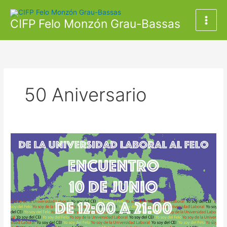
Ir
al
CIFP Felo Monzón Grau-Bassas
contenido
50 Aniversario
De
la
Laboral
al
Felo.
Encuentro
por
el