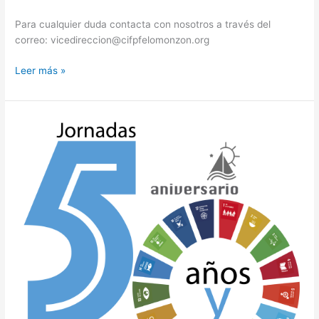
Para cualquier duda contacta con nosotros a través del
correo: vicedireccion@cifpfelomonzon.org
Leer más »
Jornadas
50
años
y
17
ODS