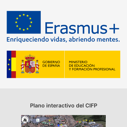
s
c
a
r
p
o
r
:
Plano interactivo del CIFP