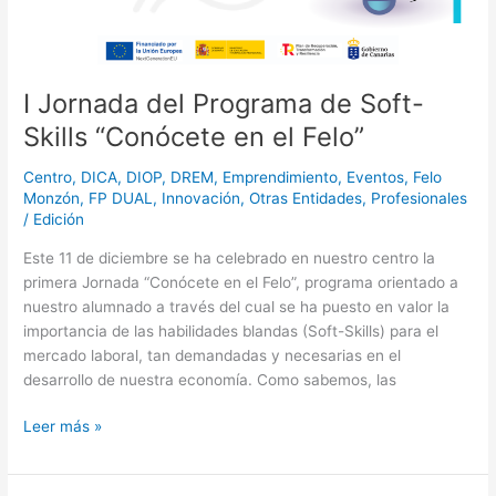
nuevas
en
miradas,
el
nuevas
Felo”
oportunidades’,
I Jornada del Programa de Soft-
Skills “Conócete en el Felo”
Centro
,
DICA
,
DIOP
,
DREM
,
Emprendimiento
,
Eventos
,
Felo
Monzón
,
FP DUAL
,
Innovación
,
Otras Entidades
,
Profesionales
/
Edición
Este 11 de diciembre se ha celebrado en nuestro centro la
primera Jornada “Conócete en el Felo”, programa orientado a
nuestro alumnado a través del cual se ha puesto en valor la
importancia de las habilidades blandas (Soft-Skills) para el
mercado laboral, tan demandadas y necesarias en el
desarrollo de nuestra economía. Como sabemos, las
Leer más »