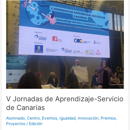
V
Jornadas
de
Aprendizaje-
Servicio
de
Canarias
V Jornadas de Aprendizaje-Servicio
de Canarias
Alumnado
,
Centro
,
Eventos
,
Igualdad
,
Innovación
,
Premios
,
Proyectos
/
Edición