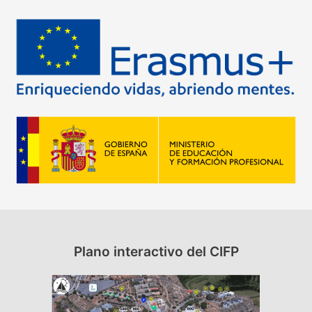
c
a
r
p
o
r
:
Plano interactivo del CIFP