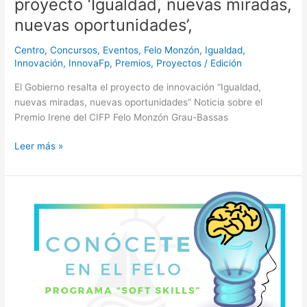
proyecto ‘Igualdad, nuevas miradas,
Profesional
nuevas oportunidades’,
(CIFP)
Felo
Centro
,
Concursos
,
Eventos
,
Felo Monzón
,
Igualdad
,
Monzón
Innovación
,
InnovaFp
,
Premios
,
Proyectos
/
Edición
Grau-
Bassas
El Gobierno resalta el proyecto de innovación “Igualdad,
de
nuevas miradas, nuevas oportunidades” Noticia sobre el
Las
Premio Irene del CIFP Felo Monzón Grau-Bassas
Palmas
Leer más »
de
Gran
Canaria
para
I
conocer
Jornada
de
del
primera
Programa
mano
de
el
Soft-
proyecto
Skills
‘Igualdad,
“Conócete