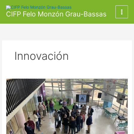
Ir
al
CIFP Felo Monzón Grau-Bassas
contenido
Innovación
El
presidente
de
Canarias,
Fernando
Clavijo
y
el