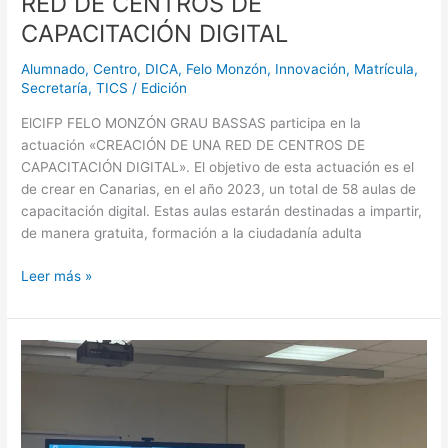
RED DE CENTROS DE
CAPACITACIÓN DIGITAL
Alumnado
,
Centro
,
DICA
,
Felo Monzón
,
Innovación
,
Matrícula
,
Secretaría
,
TICS
/
Edición
ElCIFP FELO MONZÓN GRAU BASSAS participa en la
actuación «CREACIÓN DE UNA RED DE CENTROS DE
CAPACITACIÓN DIGITAL». El objetivo de esta actuación es el
de crear en Canarias, en el año 2023, un total de 58 aulas de
capacitación digital. Estas aulas estarán destinadas a impartir,
de manera gratuita, formación a la ciudadanía adulta
Leer más »
«Igualdad,
nuevas
miradas,
nuevas
oportunidades»