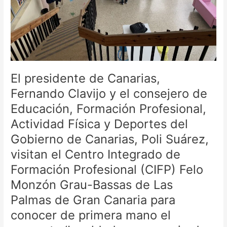
consejero
de
Educación,
Formación
Profesional,
Actividad
Física
El presidente de Canarias,
y
Deportes
Fernando Clavijo y el consejero de
del
Educación, Formación Profesional,
Gobierno
Actividad Física y Deportes del
de
Canarias,
Gobierno de Canarias, Poli Suárez,
Poli
visitan el Centro Integrado de
Suárez,
Formación Profesional (CIFP) Felo
visitan
el
Monzón Grau-Bassas de Las
Centro
Palmas de Gran Canaria para
Integrado
conocer de primera mano el
de
Formación