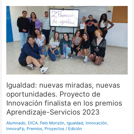
Igualdad:
nuevas
miradas,
nuevas
oportunidades.
Proyecto
de
Innovación
finalista
en
los
premios
Igualdad: nuevas miradas, nuevas
Aprendizaje-
oportunidades. Proyecto de
Servicios
Innovación finalista en los premios
2023
Aprendizaje-Servicios 2023
Alumnado
,
DICA
,
Felo Monzón
,
Igualdad
,
Innovación
,
InnovaFp
,
Premios
,
Proyectos
/
Edición