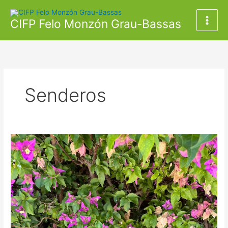
Ir
al
CIFP Felo Monzón Grau-Bassas
contenido
Senderos
Concurso
árboles
navideños
2023