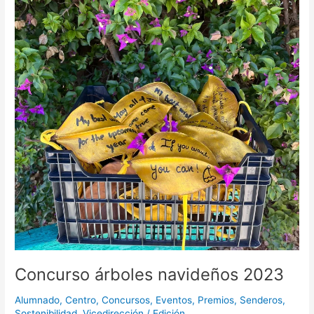
Concurso árboles navideños 2023
Alumnado
,
Centro
,
Concursos
,
Eventos
,
Premios
,
Senderos
,
Sostenibilidad
,
Vicedirección
/
Edición