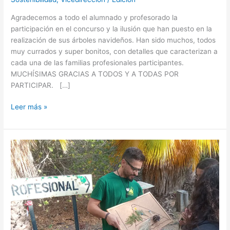
Agradecemos a todo el alumnado y profesorado la
participación en el concurso y la ilusión que han puesto en la
realización de sus árboles navideños. Han sido muchos, todos
muy currados y super bonitos, con detalles que caracterizan a
cada una de las familias profesionales participantes.
MUCHÍSIMAS GRACIAS A TODOS Y A TODAS POR
PARTICIPAR. […]
Leer más »
Sendero
Ambiental
del
Felo:
Patrimonio
natural
e
histórico