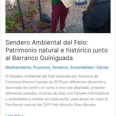
junto
al
Barranco
Guiniguada
Sendero Ambiental del Felo:
Patrimonio natural e histórico junto
al Barranco Guiniguada
Medioambiente
,
Proyectos
,
Senderos
,
Sostenibilidad
/
Edición
El Sendero Ambiental del Felo realizado por iniciativa de
Francisco Ramos Camejo en 2015 por diferentes docentes y
alumnado del centro en torno a una ruta diseñada, propone
diferentes paradas, muchas de ellas con Paneles Informativos
y actividades a realizar en cada punto, para poner en valor el
Patrimonio natural del CIFP Felo Monzón Grau-Bassas
Leer más »