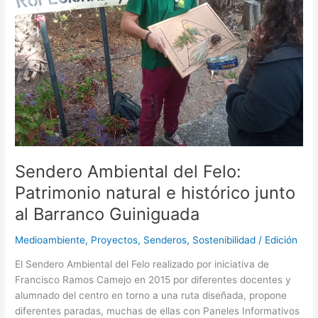
natural
e
histórico
junto
al
Barranco
Guiniguada
Sendero Ambiental del Felo:
Patrimonio natural e histórico junto
al Barranco Guiniguada
Medioambiente
,
Proyectos
,
Senderos
,
Sostenibilidad
/
Edición
El Sendero Ambiental del Felo realizado por iniciativa de
Francisco Ramos Camejo en 2015 por diferentes docentes y
alumnado del centro en torno a una ruta diseñada, propone
diferentes paradas, muchas de ellas con Paneles Informativos