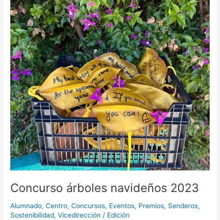
Concurso árboles navideños 2023
Alumnado
,
Centro
,
Concursos
,
Eventos
,
Premios
,
Senderos
,
Sostenibilidad
,
Vicedirección
/
Edición