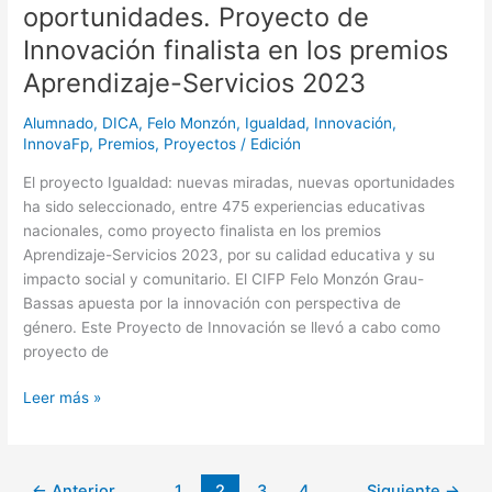
oportunidades. Proyecto de
Servicios
Innovación finalista en los premios
2023
Aprendizaje-Servicios 2023
Alumnado
,
DICA
,
Felo Monzón
,
Igualdad
,
Innovación
,
InnovaFp
,
Premios
,
Proyectos
/
Edición
El proyecto Igualdad: nuevas miradas, nuevas oportunidades
ha sido seleccionado, entre 475 experiencias educativas
nacionales, como proyecto finalista en los premios
Aprendizaje-Servicios 2023, por su calidad educativa y su
impacto social y comunitario. El CIFP Felo Monzón Grau-
Bassas apuesta por la innovación con perspectiva de
género. Este Proyecto de Innovación se llevó a cabo como
proyecto de
Leer más »
←
Anterior
1
2
3
4
Siguiente
→