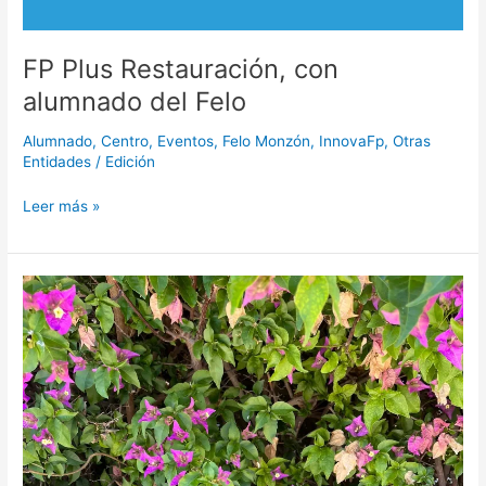
FP Plus Restauración, con
alumnado del Felo
Alumnado
,
Centro
,
Eventos
,
Felo Monzón
,
InnovaFp
,
Otras
Entidades
/
Edición
Leer más »
Concurso
árboles
navideños
2023