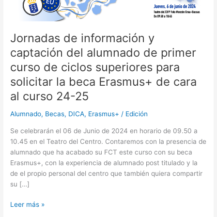
primer
curso
de
ciclos
Jornadas de información y
superiores
captación del alumnado de primer
para
curso de ciclos superiores para
solicitar
la
solicitar la beca Erasmus+ de cara
beca
al curso 24-25
Erasmus+
de
Alumnado
,
Becas
,
DICA
,
Erasmus+
/
Edición
cara
al
Se celebrarán el 06 de Junio de 2024 en horario de 09.50 a
curso
10.45 en el Teatro del Centro. Contaremos con la presencia de
24-
alumnado que ha acabado su FCT este curso con su beca
25
Erasmus+, con la experiencia de alumnado post titulado y la
de el propio personal del centro que también quiera compartir
su […]
Leer más »