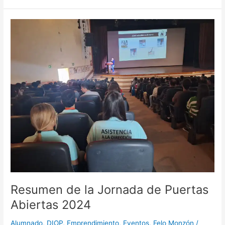
Resumen
de
la
Jornada
de
Puertas
Abiertas
2024
Resumen de la Jornada de Puertas
Abiertas 2024
Alumnado
,
DIOP
,
Emprendimiento
,
Eventos
,
Felo Monzón
/