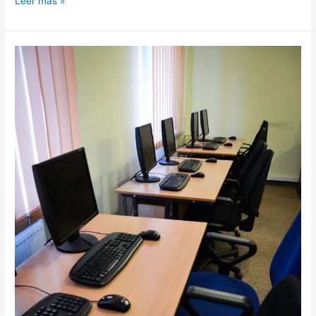
Leer más »
RED
DE
CENTROS
DE
CAPACITACIÓN
DIGITAL