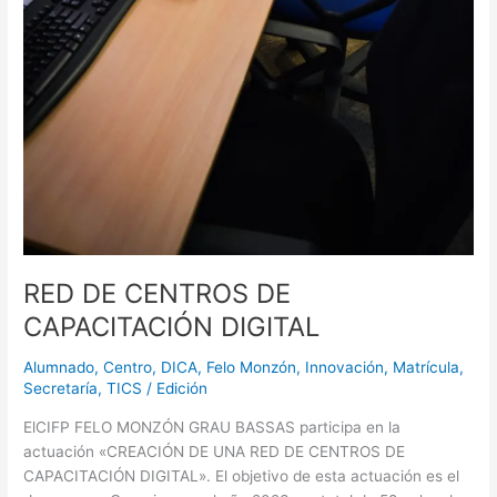
RED DE CENTROS DE
CAPACITACIÓN DIGITAL
Alumnado
,
Centro
,
DICA
,
Felo Monzón
,
Innovación
,
Matrícula
,
Secretaría
,
TICS
/
Edición
ElCIFP FELO MONZÓN GRAU BASSAS participa en la
actuación «CREACIÓN DE UNA RED DE CENTROS DE
CAPACITACIÓN DIGITAL». El objetivo de esta actuación es el